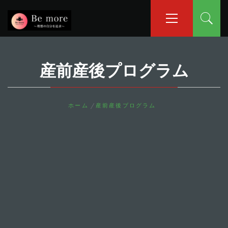
コ
メ
イ
ン
ン
テ
メ
ン
ニ
ツ
ュ
産前産後プログラム
へ
ー
ス
キ
ッ
ホーム
産前産後プログラム
プ