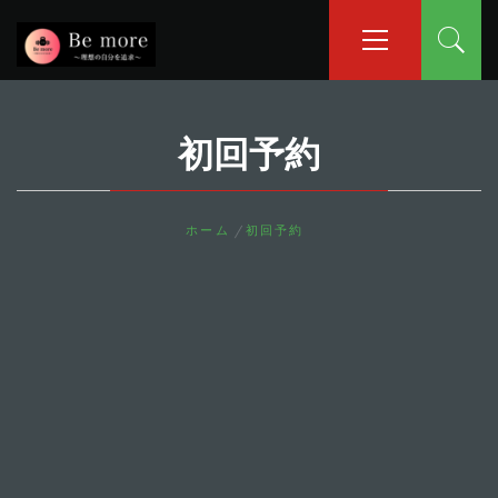
コ
メ
イ
ン
ン
テ
メ
ン
ニ
ツ
ュ
初回予約
へ
ー
ス
キ
ッ
ホーム
初回予約
プ