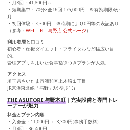
・月8回：41,800円～
・短期集中：70分×全16回 176,000円 ※有効期限4か
月
・初回体験：3,300円 ※時期により0円等の表記あり
（参考：
WELL-FIT 与野店 公式ページ
）
利用者層と口コミ
初心者・産後ダイエット・ブライダルなど幅広い目
的。
管理アプリを用いた食事指導つきプランが人気。
アクセス
埼玉県さいたま市浦和区上木崎１丁目
JR京浜東北線「与野」駅 徒歩1分
THE ASUTORE 与野本町
｜充実設備と専門トレ
ーナーが魅力
料金とプラン内容
・入会金：11,000円 ＋ 3,300円(事務手数料)
・月4回：36,400円