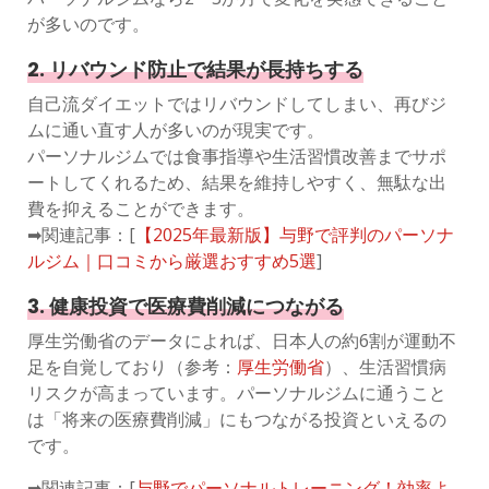
が多いのです。
2. リバウンド防止で結果が長持ちする
自己流ダイエットではリバウンドしてしまい、再びジ
ムに通い直す人が多いのが現実です。
パーソナルジムでは食事指導や生活習慣改善までサポ
ートしてくれるため、結果を維持しやすく、無駄な出
費を抑えることができます。
➡関連記事：[
【2025年最新版】与野で評判のパーソナ
ルジム｜口コミから厳選おすすめ5選
]
3. 健康投資で医療費削減につながる
厚生労働省のデータによれば、日本人の約6割が運動不
足を自覚しており（参考：
厚生労働省
）、生活習慣病
リスクが高まっています。パーソナルジムに通うこと
は「将来の医療費削減」にもつながる投資といえるの
です。
➡関連記事：[
与野でパーソナルトレーニング！効率よ