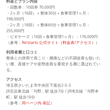
料金とプラン内容
・回数券：10回券 70,000円
・2ヶ月（16回）＋整体30分＋食事管理1ヶ月：
198,000円
・2ヶ月（16回）＋整体60分＋食事管理1ヶ月：
255,000円
・ビギナーズ（16回＋食事管理1ヶ月）：176,000円
（参考：
Re’starts 公式サイト（料金表/アクセス）
）
利用者層と口コミ
整体との併用で肩こり・腰痛などの不調改善も狙いた
い層、産後ケアや姿勢改善を重視する層に選ばれてい
る。
アクセス
埼玉県さいたま市中央区下落合2-5-3
JR京浜東北線「与野」駅 徒歩7分 / JR埼京線「与野本
町」駅 徒歩10分
（参考：
同ページ内 表記
）