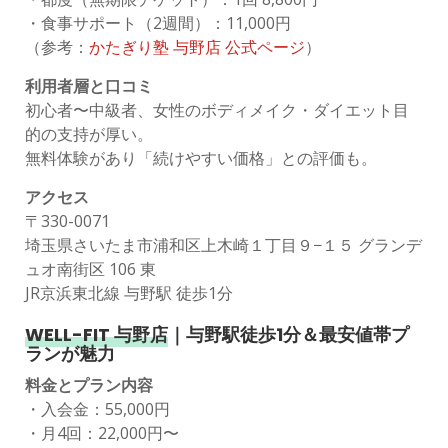
・食事サポート（2週間）：11,000円
（参考：
かたぎり塾 与野店 公式ページ
）
利用者層と口コミ
初心者〜中級者、女性のボディメイク・ダイエット目
的の支持が厚い。
無料体験があり「続けやすい価格」との評価も。
アクセス
〒330-0071
埼玉県さいたま市浦和区上木崎１丁目９−１５ グランデ
ュオ南街区 106 東
JR京浜東北線 与野駅 徒歩1分
WELL-FIT 与野店
｜与野駅徒歩1分＆最安値帯プ
ランが魅力
料金とプラン内容
・入会金：55,000円
・月4回：22,000円〜