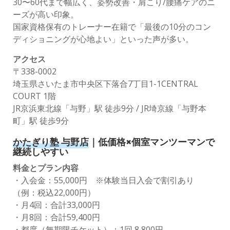
30〜60代まで幅広く、姿勢改善・肩こり/腰痛ケアのニ
ーズが高い印象。
国家資格保有のトレーナー在籍で「最後の10分のコン
ディショニングが心地よい」といった声が多い。
アクセス
〒338-0002
埼玉県さいたま市中央区下落合7丁目1-1CENTRAL
COURT 1階
JR京浜東北線「与野」駅 徒歩9分 / JR埼京線「与野本
町」駅 徒歩9分
かたぎり塾 与野店
｜低価格×個室マンツーマンで
継続しやすい
料金とプラン内容
・入会金：55,000円 ※体験当日入会で割引あり
（例：税込22,000円）
・月4回：合計33,000円
・月8回：合計59,400円
・都度（無期限チケット）：1回 8,800円