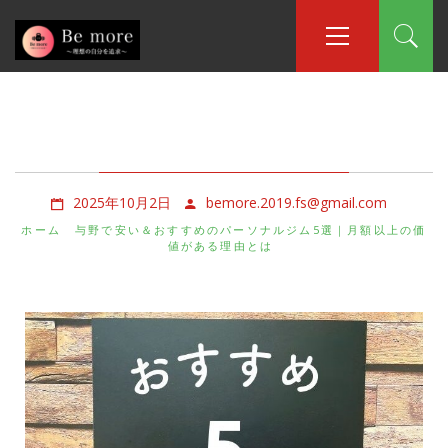
コ
メ
イ
ン
ン
テ
メ
ン
ニ
ツ
ュ
与野で安い＆おすすめのパーソナルジム5選｜
へ
ー
月額以上の価値がある理由とは
ス
キ
ッ
2025年10月2日
bemore.2019.fs@gmail.com
プ
ホーム
与野で安い＆おすすめのパーソナルジム5選｜月額以上の価
値がある理由とは