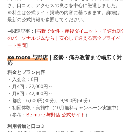
さ、口コミ、アクセスの良さを中心に厳選しました。
※料金は公式サイト掲載の内容に基づきます。詳細は
最新の公式情報を参照してください。
➡関連記事：[
与野で女性・産後ダイエット・子連れOK
のパーソナルジムなら｜安心して通える完全プライベ
ート空間
]
Be more 与野店
｜姿勢・痛み改善まで幅広く対
応
料金とプラン内容
・入会金：0円
・月4回：22,000円～
・月8回：42,400円～
・都度：6,600円(30分)、9,900円(60分)
・初回体験：実施中（10月無料キャンペーン実施中）
（参考：
Be more 与野店 公式サイト
）
利用者層と口コミ