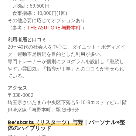
・月8回：69,600円
・食事指導：10,000円(1回)
その他必要に応じてオプションあり
（参考：
THE ASUTORE 与野本町
）
利用者層と口コミ
20〜40代の社会人を中心に、ダイエット・ボディメイ
ク・運動不足解消を目的とした利用が多い。
専門トレーナーが個別にプログラムを設計し「継続し
やすい雰囲気」「指導が丁寧」との口コミが寄せられ
ている。
アクセス
〒338-0002
埼玉県さいたま市中央区下落合5-10-8エスティビル1階
JR埼京線「与野本町」駅 徒歩3分
Re’starts（リスターツ）与野
｜パーソナル×整
体のハイブリッド